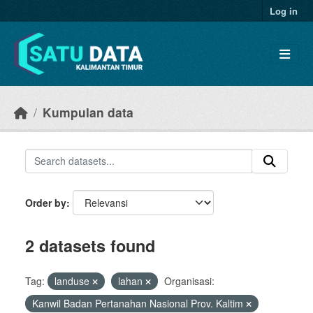
Skip to main content
Log in
Kumpulan data
Order by
2 datasets found
Tag:
landuse
lahan
Organisasi:
Kanwil Badan Pertanahan Nasional Prov. Kaltim