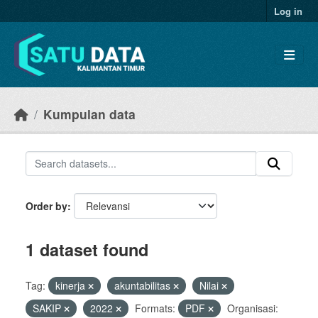
Skip to main content
Log in
Kumpulan data
Order by
1 dataset found
Tag:
kinerja
akuntabilitas
Nilai
SAKIP
2022
Formats:
PDF
Organisasi: