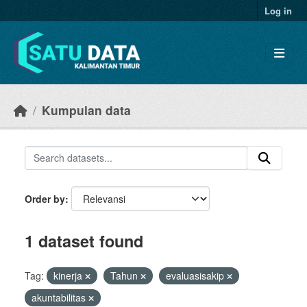
Skip to main content
Log in
Kumpulan data
Order by
1 dataset found
Tag:
kinerja
Tahun
evaluasisakip
akuntabilitas