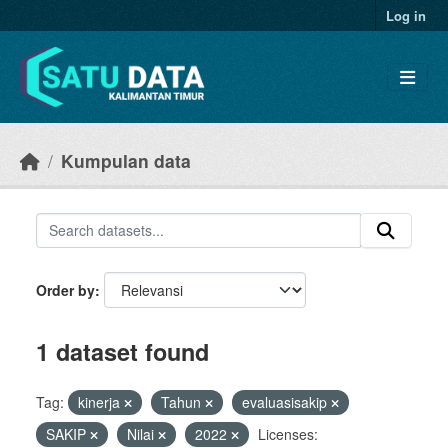
Skip to main content
Log in
Kumpulan data
Order by
1 dataset found
Tag:
kinerja
Tahun
evaluasisakip
SAKIP
Nilai
2022
Licenses: