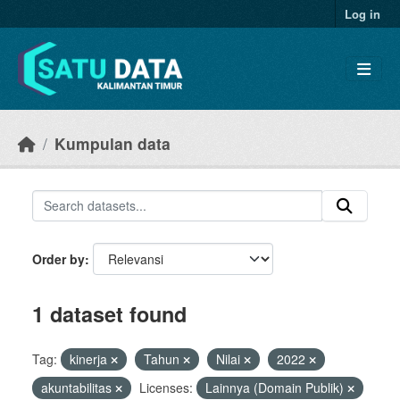
Skip to main content
Log in
Kumpulan data
Order by
1 dataset found
Tag:
kinerja
Tahun
Nilai
2022
akuntabilitas
Licenses:
Lainnya (Domain Publik)