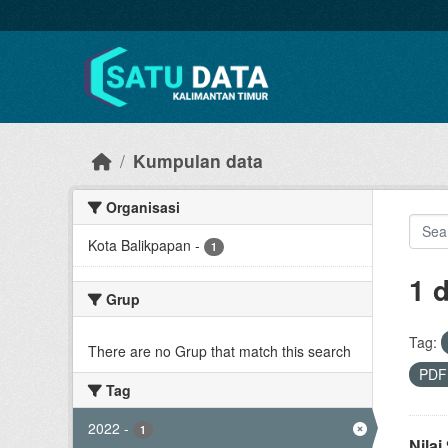
Skip to main content
Kumpulan data
Organisasi
Kota Balikpapan
-
1
1 
Grup
Tag:
There are no Grup that match this search
PD
Tag
2022
-
1
Nila