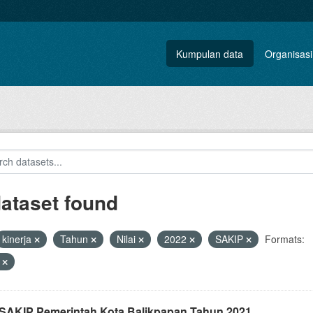
Kumpulan data
Organisasi
dataset found
kinerja
Tahun
Nilai
2022
SAKIP
Formats:
F
i SAKIP Pemerintah Kota Balikpapan Tahun 2021