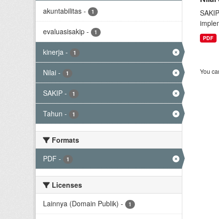
akuntabilitas
-
1
SAKIP
implem
evaluasisakip
-
1
PDF
kinerja
-
1
You can
Nilai
-
1
SAKIP
-
1
Tahun
-
1
Formats
PDF
-
1
Licenses
Lainnya (Domain Publik)
-
1