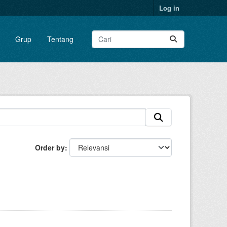
Log in
Grup
Tentang
Order by