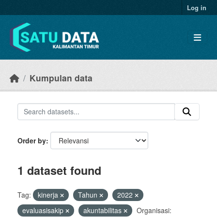
Skip to main content
Log in
Kumpulan data
Order by
1 dataset found
Tag:
kinerja
Tahun
2022
evaluasisakip
akuntabilitas
Organisasi: