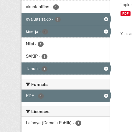
implem
akuntabilitas
-
1
PDF
evaluasisakip
-
1
kinerja
-
1
You can
Nilai
-
1
SAKIP
-
1
Tahun
-
1
Formats
PDF
-
1
Licenses
Lainnya (Domain Publik)
-
1