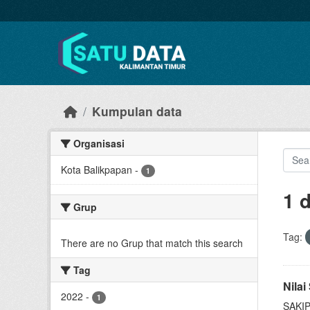
Skip to main content
Kumpulan data
Organisasi
Kota Balikpapan
-
1
1 
Grup
Tag:
There are no Grup that match this search
Tag
Nila
2022
-
1
SAKIP