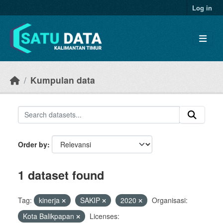
Skip to main content
Log in
Kumpulan data
Order by
1 dataset found
Tag:
kinerja
SAKIP
2020
Organisasi:
Kota Balikpapan
Licenses: