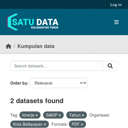
Skip to main content
Log in
Kumpulan data
Order by
2 datasets found
Tag:
kinerja
SAKIP
Tahun
Organisasi:
Kota Balikpapan
Formats:
PDF