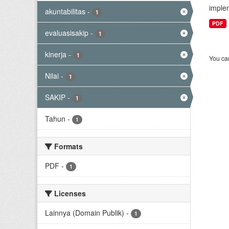
implem
akuntabilitas
-
1
PDF
evaluasisakip
-
1
kinerja
-
1
You can
Nilai
-
1
SAKIP
-
1
Tahun
-
1
Formats
PDF
-
1
Licenses
Lainnya (Domain Publik)
-
1