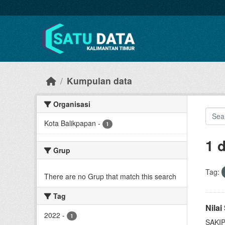
Skip to main content
Kumpulan data
Organisasi
Kota Balikpapan
-
1
1 
Grup
Tag:
There are no Grup that match this search
Tag
Nila
2022
-
1
SAKIP