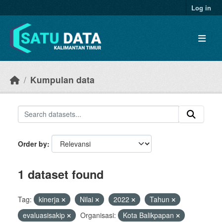
Skip to main content
Log in
Kumpulan data
Order by
1 dataset found
Tag:
kinerja
Nilai
2022
Tahun
evaluasisakip
Organisasi:
Kota Balikpapan