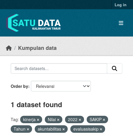
Skip to main content
Log in
Kumpulan data
Order by
1 dataset found
Tag:
kinerja
Nilai
2022
SAKIP
Tahun
akuntabilitas
evaluasisakip