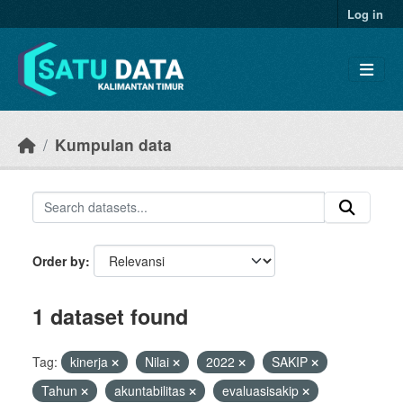
Skip to main content
Log in
Kumpulan data
Order by
1 dataset found
Tag:
kinerja
Nilai
2022
SAKIP
Tahun
akuntabilitas
evaluasisakip