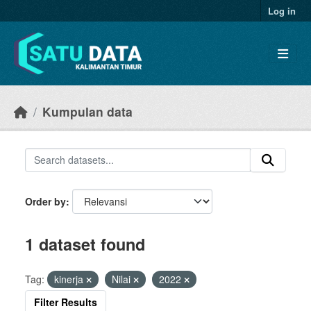
Skip to main content
Log in
Kumpulan data
Order by
1 dataset found
Tag:
kinerja
Nilai
2022
Filter Results