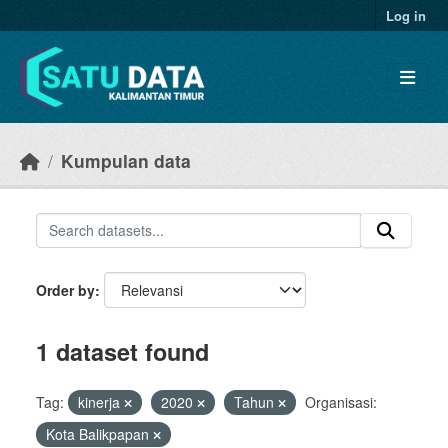
Skip to main content
Log in
Kumpulan data
Order by
1 dataset found
Tag:
kinerja
2020
Tahun
Organisasi:
Kota Balikpapan