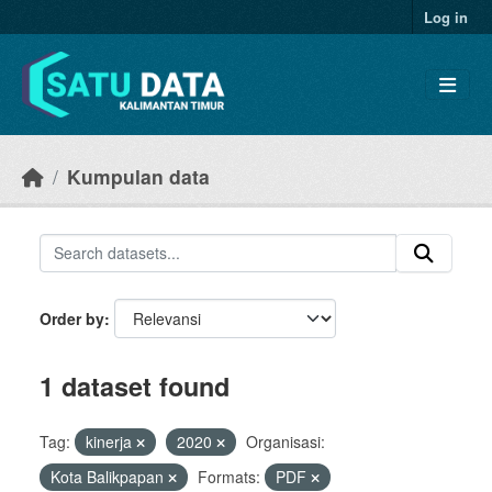
Skip to main content
Log in
Kumpulan data
Order by
1 dataset found
Tag:
kinerja
2020
Organisasi:
Kota Balikpapan
Formats:
PDF