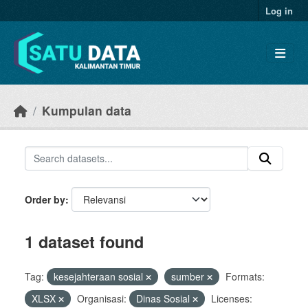
Skip to main content
Log in
Kumpulan data
Order by
1 dataset found
Tag:
kesejahteraan sosial
sumber
Formats:
XLSX
Organisasi:
Dinas Sosial
Licenses: