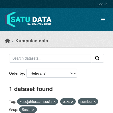
Skip to main content
Log in
Kumpulan data
Order by
1 dataset found
Tag:
kesejahteraan sosial
psks
sumber
Grup:
Sosial