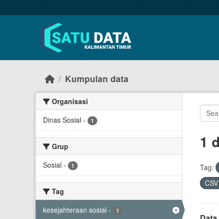
Skip to main content
Kumpulan data
Organisasi
Dinas Sosial
-
1
1 
Grup
Sosial
-
1
Tag:
CS
Tag
kesejahteraan sosial
-
1
Data