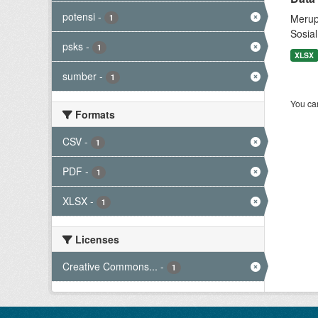
potensi
-
Merup
1
Sosia
psks
-
1
XLSX
sumber
-
1
You can
Formats
CSV
-
1
PDF
-
1
XLSX
-
1
Licenses
Creative Commons...
-
1