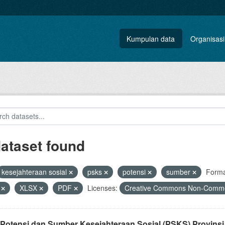
Kumpulan data
Organisasi
dataset found
kesejahteraan sosial
psks
potensi
sumber
Forma
V
XLSX
PDF
Licenses:
Creative Commons Non-Comme
 Potensi dan Sumber Kesejahteraan Sosial (PSKS) Provinsi