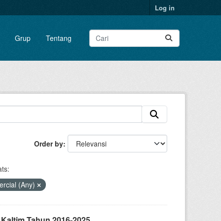
Log in
Grup
Tentang
Order by
ts:
rcial (Any)
 Kaltim Tahun 2016-2025