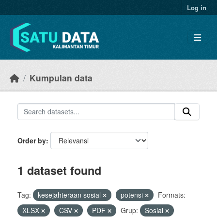
Skip to main content
Log in
Kumpulan data
Order by
1 dataset found
Tag:
kesejahteraan sosial
potensi
Formats:
XLSX
CSV
PDF
Grup:
Sosial