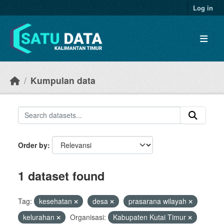
Skip to main content
Log in
Kumpulan data
Order by
1 dataset found
Tag:
kesehatan
desa
prasarana wilayah
kelurahan
Organisasi:
Kabupaten Kutai Timur