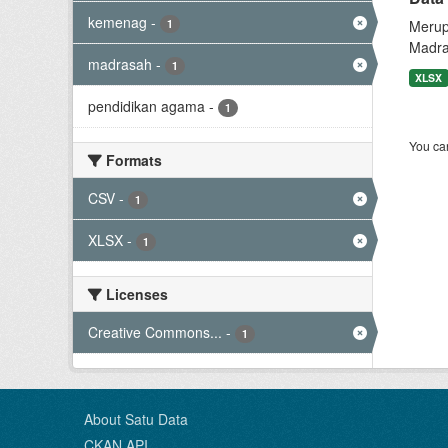
kemenag
-
1
Merup
Madra
madrasah
-
1
XLSX
pendidikan agama
-
1
You can
Formats
CSV
-
1
XLSX
-
1
Licenses
Creative Commons...
-
1
About Satu Data
CKAN API