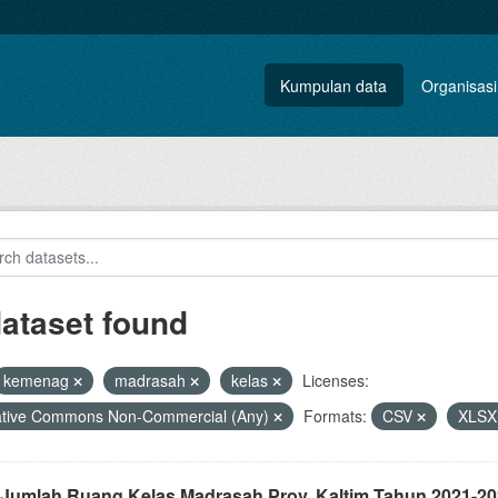
Kumpulan data
Organisasi
dataset found
kemenag
madrasah
kelas
Licenses:
ative Commons Non-Commercial (Any)
Formats:
CSV
XLS
 Jumlah Ruang Kelas Madrasah Prov. Kaltim Tahun 2021-20