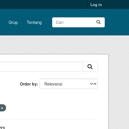
Log in
Grup
Tentang
Order by
X
23