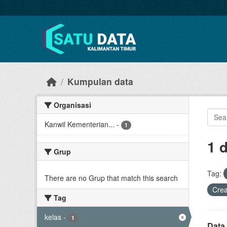
Skip to main content
Kumpulan data
Organisasi
Kanwil Kementerian...
-
1
1 
Grup
Tag:
There are no Grup that match this search
Cre
Tag
kelas
-
1
Data