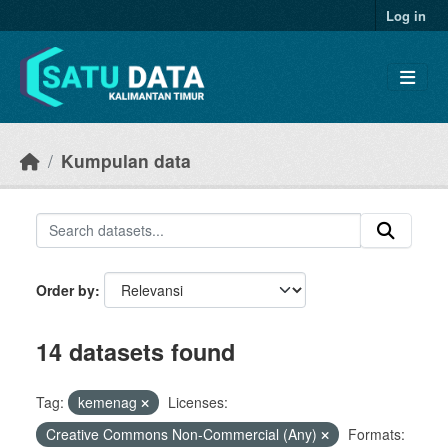
Skip to main content
Log in
Kumpulan data
Order by
14 datasets found
Tag:
kemenag
Licenses:
Creative Commons Non-Commercial (Any)
Formats: