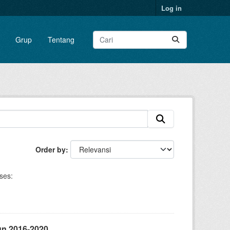
Log in
Grup
Tentang
Order by
ses:
un 2016-2020