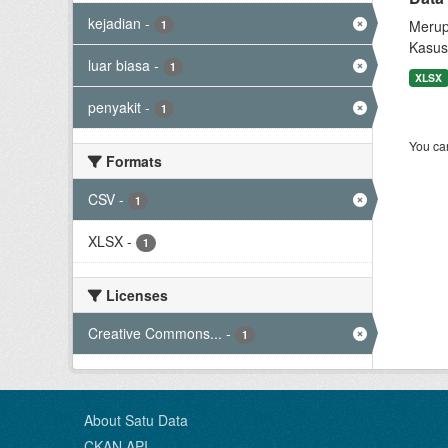
kejadian
-
Merup
1
Kasus
luar biasa
-
1
XLSX
penyakit
-
1
You can
Formats
CSV
-
1
XLSX
-
1
Licenses
Creative Commons...
-
1
About Satu Data
CKAN API