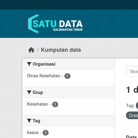
Skip to main content
Kumpulan data
Organisasi
Dinas Kesehatan
-
1
1 
Grup
Kesehatan
-
1
Tag:
Cre
Tag
kasus
-
1
Data