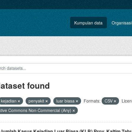
Kumpulan data
Organisasi
dataset found
kejadian
penyakit
luar biasa
Formats:
CSV
Licen
ative Commons Non-Commercial (Any)
 Jumlah Kasus Kejadian Luar Biasa (KLB) Prov. Kaltim Tah