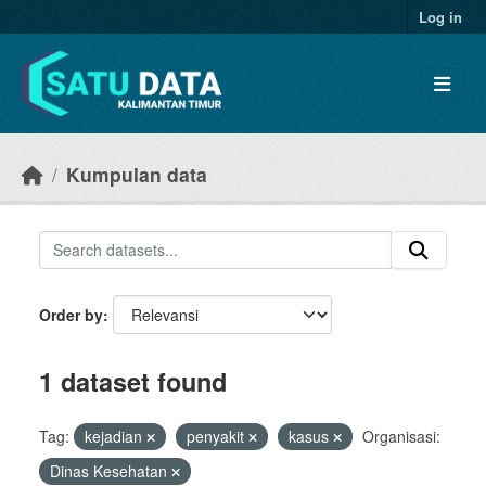
Skip to main content
Log in
Kumpulan data
Order by
1 dataset found
Tag:
kejadian
penyakit
kasus
Organisasi:
Dinas Kesehatan