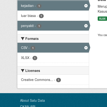
kejadian
-
Merup
1
Kasus
luar biasa
-
1
XLSX
penyakit
-
1
You can
Formats
CSV
-
1
XLSX
-
1
Licenses
Creative Commons...
-
1
About Satu Data
CKAN API