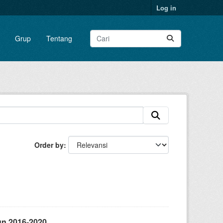
Log in
Grup
Tentang
Order by
un 2016-2020