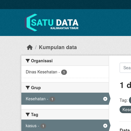
Skip to main content
Kumpulan data
Organisasi
Dinas Kesehatan
-
1
1 
Grup
Kesehatan
-
1
Tag:
Kes
Tag
kasus
-
1
Data