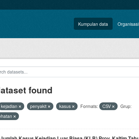
Kumpulan data
Organisasi
dataset found
kejadian
penyakit
kasus
Formats:
CSV
Grup:
ehatan
 Jumlah Kasus Kejadian Luar Biasa (KLB) Prov. Kaltim Tah