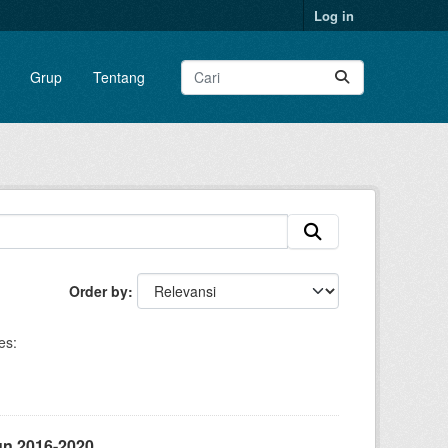
Log in
Grup
Tentang
Order by
es:
un 2016-2020