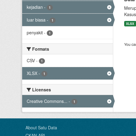
kejadian
-
Merup
1
Kasus
luar biasa
-
1
XLSX
penyakit
-
1
You can
Formats
CSV
-
1
XLSX
-
1
Licenses
Creative Commons...
-
1
About Satu Data
CKAN API