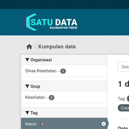
Skip to main content
Kumpulan data
Organisasi
Dinas Kesehatan
-
1
1 
Grup
Kesehatan
-
1
Tag:
Cre
Tag
kasus
-
1
Data