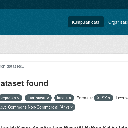
Kumpulan data
Organisasi
dataset found
kejadian
luar biasa
kasus
Formats:
XLSX
Licens
ative Commons Non-Commercial (Any)
 Jumlah Kasus Kejadian Luar Biasa (KLB) Prov. Kaltim Tah