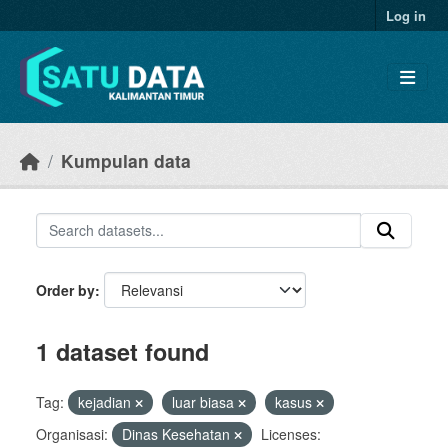
Skip to main content
Log in
Kumpulan data
Order by
1 dataset found
Tag:
kejadian
luar biasa
kasus
Organisasi:
Dinas Kesehatan
Licenses: