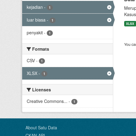
kejadian
-
Merup
1
Kasus
luar biasa
-
1
XLSX
penyakit
-
1
You can
Formats
CSV
-
1
XLSX
-
1
Licenses
Creative Commons...
-
1
About Satu Data
CKAN API