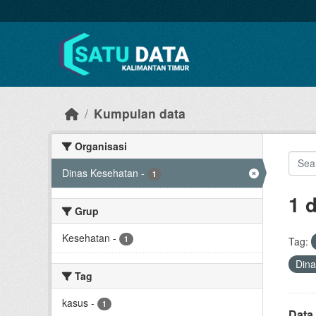
Skip to main content
Kumpulan data
Organisasi
Dinas Kesehatan
-
1
1 
Grup
Kesehatan
-
1
Tag:
Din
Tag
kasus
-
1
Data