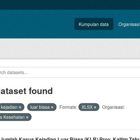
Kumpulan data
Organisasi
dataset found
kejadian
luar biasa
Formats:
XLSX
Organisasi:
as Kesehatan
 Jumlah Kasus Kejadian Luar Biasa (KLB) Prov. Kaltim Tah