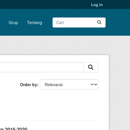
Log in
Grup
Tentang
Order by
un 2016-2020