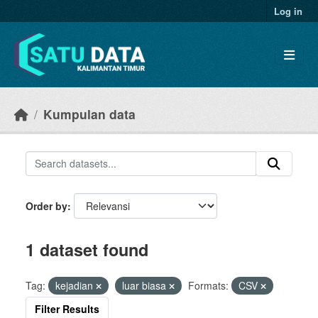
Skip to main content
Log in
Kumpulan data
Order by
1 dataset found
Tag:
kejadian
luar biasa
Formats:
CSV
Filter Results