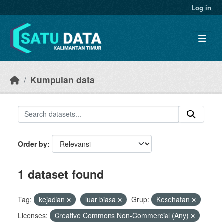
Skip to main content
Log in
Kumpulan data
Order by
1 dataset found
Tag:
kejadian
luar biasa
Grup:
Kesehatan
Licenses:
Creative Commons Non-Commercial (Any)