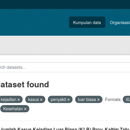
Kumpulan data
Organisasi
dataset found
kejadian
kasus
penyakit
luar biasa
Formats:
X
Kesehatan
 Jumlah Kasus Kejadian Luar Biasa (KLB) Prov. Kaltim Tah