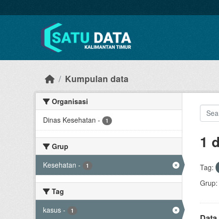
Skip to main content
Kumpulan data
Organisasi
Dinas Kesehatan
-
1
1 
Grup
Kesehatan
-
1
Tag:
Grup:
Tag
kasus
-
1
Data