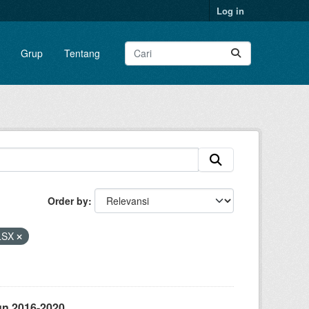
Log in
Grup
Tentang
Order by
LSX
un 2016-2020