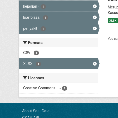
kejadian
-
Merup
1
Kasus
luar biasa
-
1
XLSX
penyakit
-
1
You can
Formats
CSV
-
1
XLSX
-
1
Licenses
Creative Commons...
-
1
About Satu Data
CKAN API