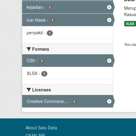
kejadian
-
Merup
1
Kasus
luar biasa
-
1
XLSX
penyakit
-
1
You can
Formats
CSV
-
1
XLSX
-
1
Licenses
Creative Commons...
-
1
About Satu Data
CKAN API