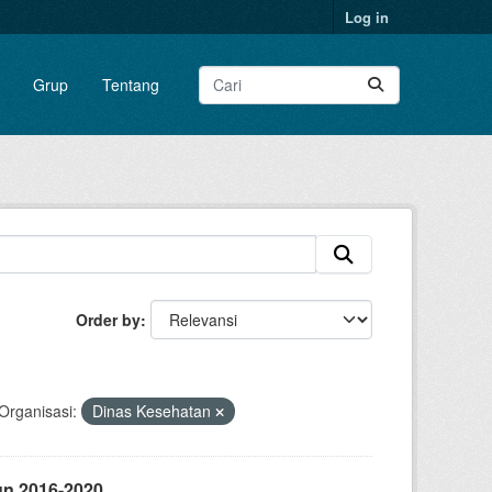
Log in
Grup
Tentang
Order by
Organisasi:
Dinas Kesehatan
un 2016-2020