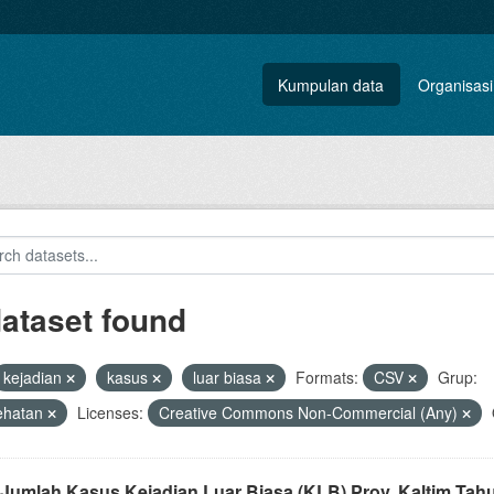
Kumpulan data
Organisasi
dataset found
kejadian
kasus
luar biasa
Formats:
CSV
Grup:
ehatan
Licenses:
Creative Commons Non-Commercial (Any)
 Jumlah Kasus Kejadian Luar Biasa (KLB) Prov. Kaltim Tah