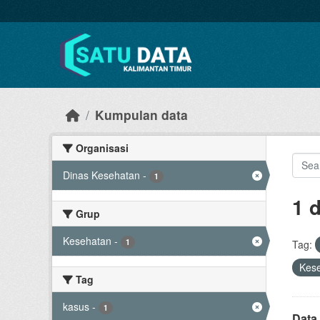
Skip to main content
Kumpulan data
Organisasi
Dinas Kesehatan
-
1
1 
Grup
Kesehatan
-
1
Tag:
Kes
Tag
kasus
-
1
Data