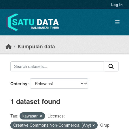
Skip to main content
Log in
Kumpulan data
Order by
1 dataset found
Tag:
kawasan
Licenses:
Creative Commons Non-Commercial (Any)
Grup: