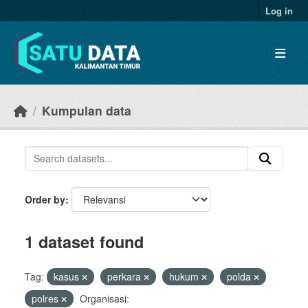
Skip to main content
Log in
Kumpulan data
Order by
1 dataset found
Tag:
kasus
perkara
hukum
polda
polres
Organisasi: