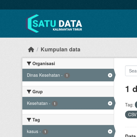
Skip to main content
Kumpulan data
Organisasi
Dinas Kesehatan
-
1
1 
Grup
Kesehatan
-
1
Tag:
CS
Tag
kasus
-
1
Data