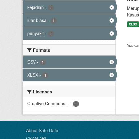
kejadian
-
Merup
1
Kasus
luar biasa
-
1
XLSX
penyakit
-
1
You can
Formats
CSV
-
1
XLSX
-
1
Licenses
Creative Commons...
-
1
About Satu Data
CKAN API