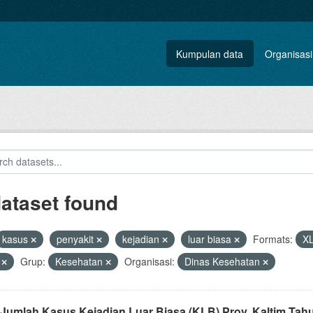
Kumpulan data
Organisasi
dataset found
kasus
penyakit
kejadian
luar biasa
Formats:
X
V
Grup:
Kesehatan
Organisasi:
Dinas Kesehatan
 Jumlah Kasus Kejadian Luar Biasa (KLB) Prov. Kaltim Tah