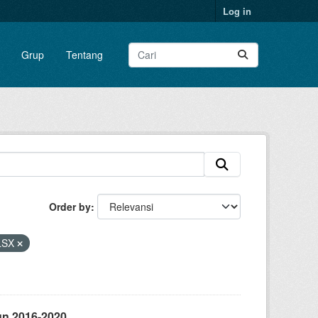
Log in
Grup
Tentang
Order by
LSX
un 2016-2020