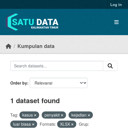
Skip to main content
Log in
Kumpulan data
Order by
1 dataset found
Tag:
kasus
penyakit
kejadian
luar biasa
Formats:
XLSX
Grup: