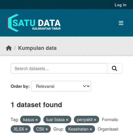
Skip to main content
Log in
Kumpulan data
Order by
1 dataset found
Tag:
kasus
luar biasa
penyakit
Formats:
XLSX
CSV
Grup:
Kesehatan
Organisasi: