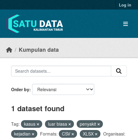
Skip to main content
Log in
Kumpulan data
Order by
1 dataset found
Tag:
kasus
luar biasa
penyakit
kejadian
Formats:
CSV
XLSX
Organisasi: