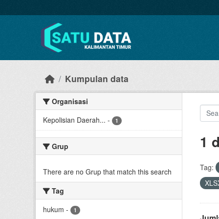
Skip to main content
Kumpulan data
Organisasi
Kepolisian Daerah...
-
1
1 
Grup
Tag:
There are no Grup that match this search
XLS
Tag
hukum
-
1
Juml