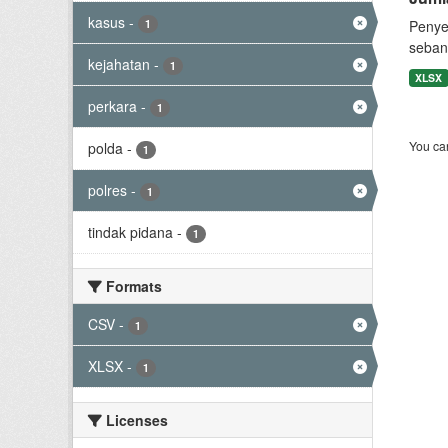
kasus
-
1
Penye
seban
kejahatan
-
1
XLSX
perkara
-
1
You can
polda
-
1
polres
-
1
tindak pidana
-
1
Formats
CSV
-
1
XLSX
-
1
Licenses