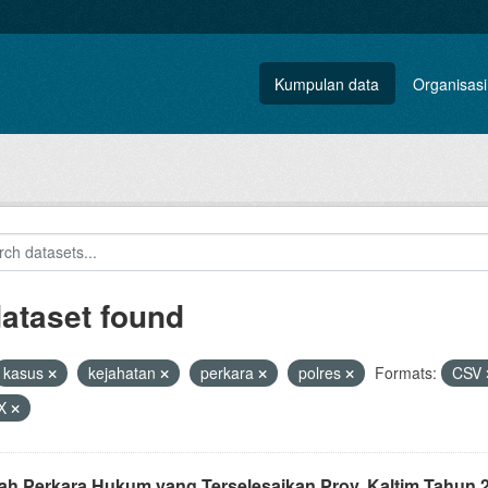
Kumpulan data
Organisasi
dataset found
kasus
kejahatan
perkara
polres
Formats:
CSV
X
ah Perkara Hukum yang Terselesaikan Prov. Kaltim Tahun 