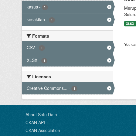
kasus
-
1
Merup
Selur
kesakitan
-
1
XLSX
Formats
You can
CSV
-
1
XLSX
-
1
Licenses
Creative Commons...
-
1
About Satu Data
CKAN API
CKAN Association