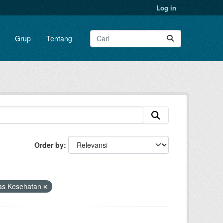
Log in
Grup
Tentang
Order by
as Kesehatan