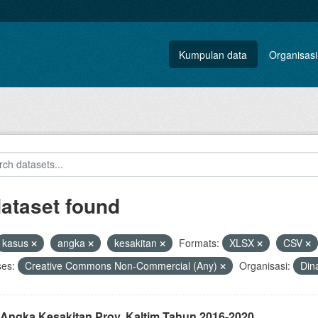
Kumpulan data
Organisasi
dataset found
kasus
angka
kesakitan
Formats:
XLSX
CSV
ses:
Creative Commons Non-Commercial (Any)
Organisasi:
Din
 Angka Kesakitan Prov. Kaltim Tahun 2016-2020