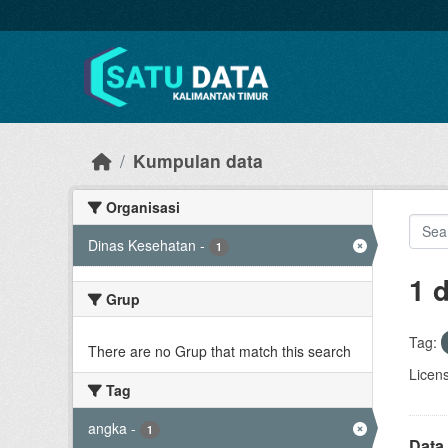
Skip to main content
Kumpulan data
Organisasi
Dinas Kesehatan
-
1
1 
Grup
Tag:
There are no Grup that match this search
Licen
Tag
angka
-
1
Data