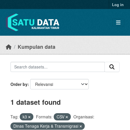
Skip to main content
Log in
Kumpulan data
Order by
1 dataset found
Tag:
k3
Formats:
CSV
Organisasi:
Dinas Tenaga Kerja & Transmigrasi