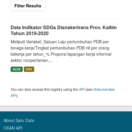
Filter Results
Data Indikator SDGs Disnakertrans Prov. Kaltim
Tahun 2019-2020
Meliputi Variabel_Satuan Laju pertumbuhan PDB per
tenaga kerja/Tingkat pertumbuhan PDB riil per orang
bekerja per tahun_% Proporsi lapangan kerja informal
sektor nonpertanian,...
XLSX
CSV
You can also access this registry using the
API
(see
Dokumentasi
API
).
About Satu Data
CKAN API