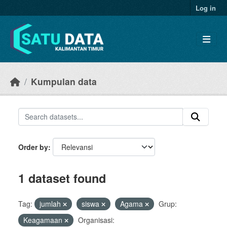
Skip to main content
Log in
Kumpulan data
Order by
1 dataset found
Tag:
jumlah
siswa
Agama
Grup:
Keagamaan
Organisasi: