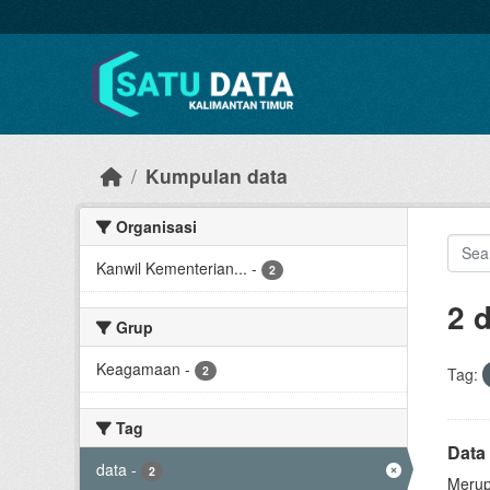
Skip to main content
Kumpulan data
Organisasi
Kanwil Kementerian...
-
2
2 
Grup
Keagamaan
-
2
Tag:
Tag
Data
data
-
2
Merup