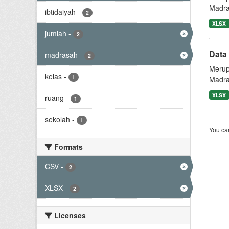
Madra
ibtidaiyah
-
2
XLSX
jumlah
-
2
Data
madrasah
-
2
Merup
kelas
-
1
Madras
XLSX
ruang
-
1
sekolah
-
1
You can
Formats
CSV
-
2
XLSX
-
2
Licenses