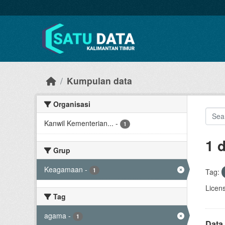
Skip to main content
Kumpulan data
Organisasi
Kanwil Kementerian...
-
1
1 
Grup
Keagamaan
-
1
Tag:
Licen
Tag
agama
-
1
Data