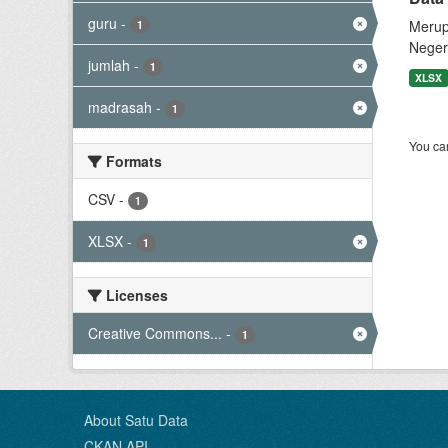
guru
-
Merup
1
Negeri
jumlah
-
1
XLSX
madrasah
-
1
You can
Formats
CSV
-
1
XLSX
-
1
Licenses
Creative Commons...
-
1
About Satu Data
CKAN API