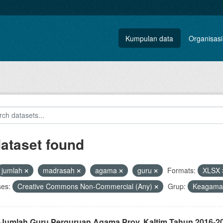
Kumpulan data
Organisasi
dataset found
jumlah
madrasah
agama
guru
Formats:
XLSX
ses:
Creative Commons Non-Commercial (Any)
Grup:
Keagam
 Jumlah Guru Perguruan Agama Prov. Kaltim Tahun 2016-2