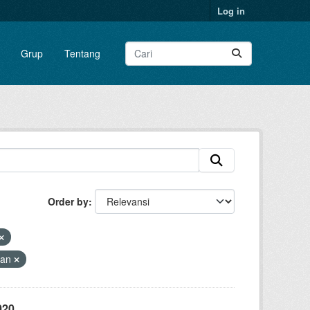
Log in
Grup
Tentang
Order by
aan
020