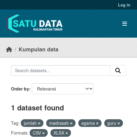
Skip to main content
Log in
Kumpulan data
Order by
1 dataset found
Tag:
jumlah
madrasah
agama
guru
Formats:
CSV
XLSX