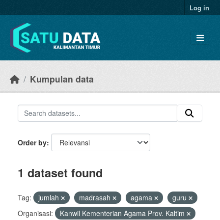
Skip to main content
Log in
Kumpulan data
Order by
1 dataset found
Tag:
jumlah
madrasah
agama
guru
Organisasi:
Kanwil Kementerian Agama Prov. Kaltim