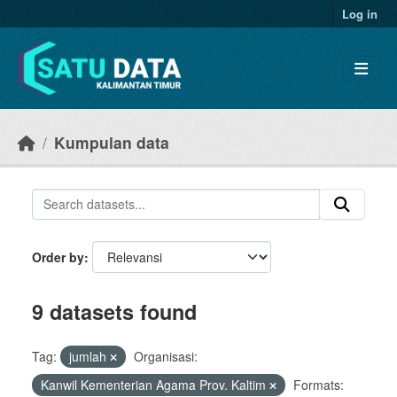
Skip to main content
Log in
Kumpulan data
Order by
9 datasets found
Tag:
jumlah
Organisasi:
Kanwil Kementerian Agama Prov. Kaltim
Formats: