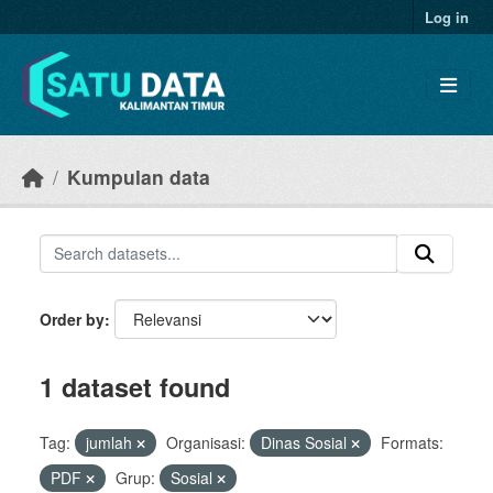
Skip to main content
Log in
Kumpulan data
Order by
1 dataset found
Tag:
jumlah
Organisasi:
Dinas Sosial
Formats:
PDF
Grup:
Sosial